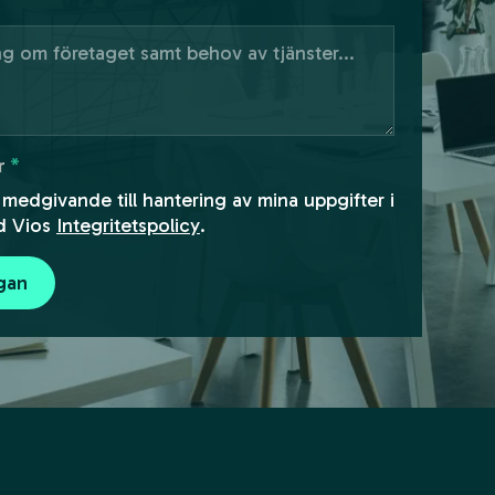
r
*
 medgivande till hantering av mina uppgifter i
d Vios
Integritetspolicy
.
ågan