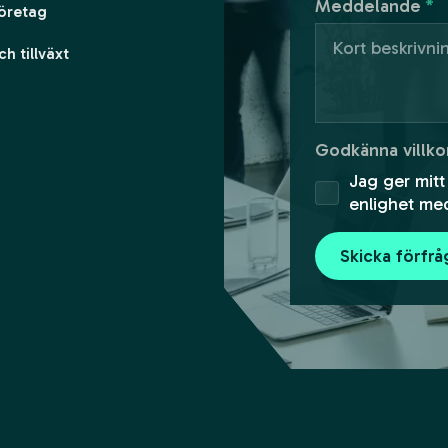
Meddelande
*
företag
h tillväxt
Godkänna villko
Jag ger mitt
enlighet me
Skicka förfr