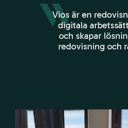
Vios är en redovi
digitala arbetssät
och skapar lösnin
redovisning och rå