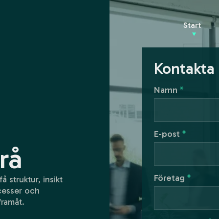
Start
Kontakta
Namn
*
E-post
*
rå
Företag
*
å struktur, insikt
cesser och
framåt.