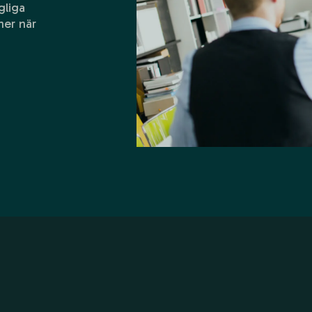
gliga
ner när