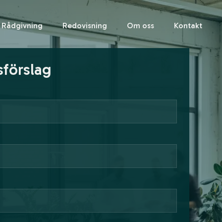
Rådgivning
Redovisning
Om oss
Kontakt
sförslag