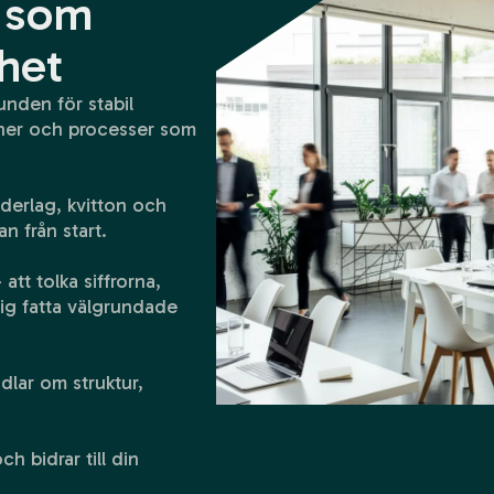
r som
het
unden för stabil
tiner och processer som
derlag, kvitton och
an från start.
att tolka siffrorna,
dig fatta välgrundade
ndlar om struktur,
 bidrar till din