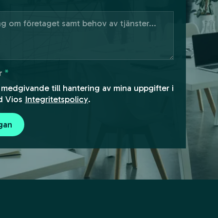
r
*
 medgivande till hantering av mina uppgifter i
d Vios
Integritetspolicy
.
ågan