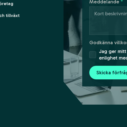
Meddelande
*
företag
h tillväxt
Godkänna villko
Jag ger mitt
enlighet me
Skicka förfr