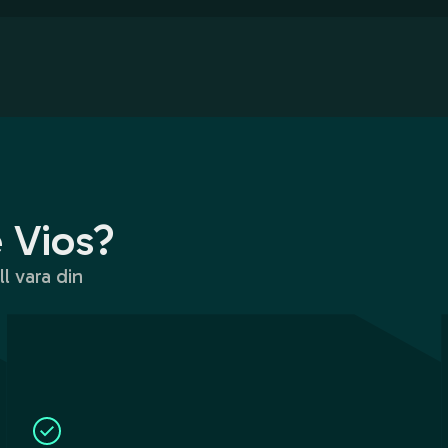
e Vios?
ll vara din