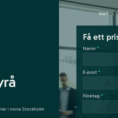
Start
Få ett pri
Namn
*
E-post
*
yrå
Företag
*
er i norra Stockholm